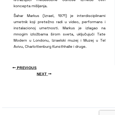
koncepta mišljenja.
Šahar Markus (Izrael, 1971) je interdisciplinarni
umetnik koji pretežno radi u video, performans i
instalacionoj umetnosti. Markus je izlagao na
mnogim izložbama širom sveta, uključujući Tate
Modern u Londonu, Izraelski muzej i Muzej u Tel
Avivu, Charlottenburg Kunsthhalle i druge.
PREVIOUS
NEXT