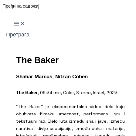
Пређи на садржај
Претрага
The Baker
Shahar Marcus, Nitzan Cohen
, 06:34 min, Color, Stereo, Israel, 2023
The Baker
“The Baker” je eksperimentalno video delo koje
obuhvata filmsku umetnost, performans, igru i
tekstualni rad. Delo luta između sna i jave, između
narativa i divlje asocijacije, između duha i materije,
istražujući međusobne odnose između ovih