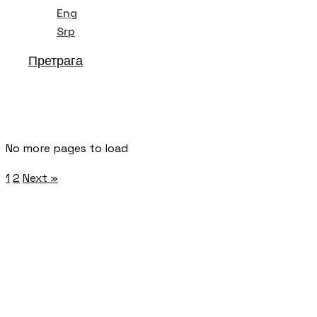
Eng
Srp
Претрага
No more pages to load
1
2
Next »