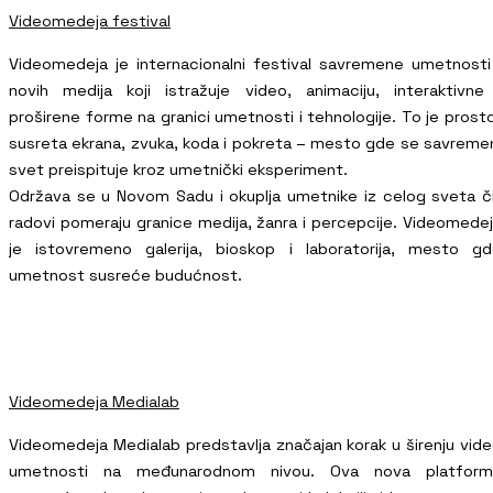
Videomedeja festival
Videomedeja je internacionalni festival savremene umetnosti
novih medija koji istražuje video, animaciju, interaktivne
proširene forme na granici umetnosti i tehnologije. To je prost
susreta ekrana, zvuka, koda i pokreta – mesto gde se savreme
svet preispituje kroz umetnički eksperiment.
Održava se u Novom Sadu i okuplja umetnike iz celog sveta či
radovi pomeraju granice medija, žanra i percepcije. Videomede
je istovremeno galerija, bioskop i laboratorija, mesto g
umetnost susreće budućnost.
Videomedeja Medialab
Videomedeja Medialab predstavlja značajan korak u širenju vid
umetnosti na međunarodnom nivou. Ova nova platform