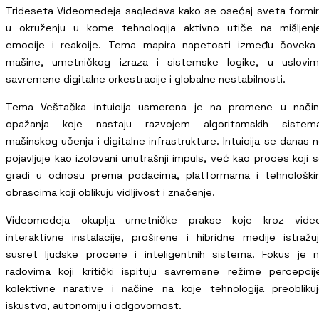
Trideseta Videomedeja sagledava kako se osećaj sveta formi
u okruženju u kome tehnologija aktivno utiče na mišljenj
emocije i reakcije. Tema mapira napetosti između čoveka
mašine, umetničkog izraza i sistemske logike, u uslovim
savremene digitalne orkestracije i globalne nestabilnosti.
Tema Veštačka intuicija usmerena je na promene u način
opažanja koje nastaju razvojem algoritamskih sistema
mašinskog učenja i digitalne infrastrukture. Intuicija se danas 
pojavljuje kao izolovani unutrašnji impuls, već kao proces koji 
gradi u odnosu prema podacima, platformama i tehnološki
obrascima koji oblikuju vidljivost i značenje.
Videomedeja okuplja umetničke prakse koje kroz video
interaktivne instalacije, proširene i hibridne medije istražu
susret ljudske procene i inteligentnih sistema. Fokus je 
radovima koji kritički ispituju savremene režime percepcij
kolektivne narative i načine na koje tehnologija preobliku
iskustvo, autonomiju i odgovornost.