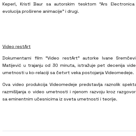
Keperl, Kristl Baur sa autorskim tesktom “Ars Electronica
evolucija proširene animacije” i drugi.
Video restArt
Dokumentarni film “Video restArt” autorke Ivane Sremčev
Matijević u trajanju od 30 minuta, istražuje pet decenija vid
umetnosti u ko-relaciji sa četvrt veka postojanja Videomedeje.
Ova video produkcija Videomedeje predstavlja raznolik spekt
razmišljanja o video umetnosti i njenom razvoju kroz razgovo
sa eminentnim učesnicima iz sveta umetnosti i teorije.