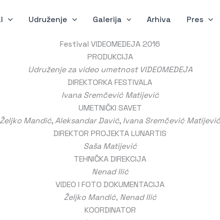
l
Udruženje
Galerija
Arhiva
Pres
Festival VIDEOMEDEJA 2016
PRODUKCIJA
Udruženje za video umetnost VIDEOMEDEJA
DIREKTORKA FESTIVALA
Ivana Sremčević Matijević
UMETNIČKI SAVET
Željko Mandić
,
Aleksandar Davić
,
Ivana Sremčević Matijevi
DIREKTOR PROJEKTA LUNARTIS
Saša Matijević
TEHNIČKA DIREKCIJA
Nenad Ilić
VIDEO I FOTO DOKUMENTACIJA
Željko Mandić,
Nenad Ilić
KOORDINATOR