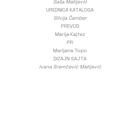
Saša Matijević
UREDNICA KATALOGA
Silvija Čamber
PREVOD
Marija Kajtez
PR
Marijana Topo
DIZAJN SAJTA
Ivana Sremčević Matijević