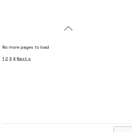
No more pages to load
1
2
3
4
Next »