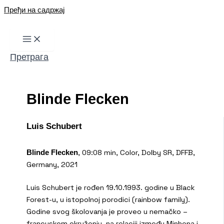
Пређи на садржај
Претрага
Blinde Flecken
Luis Schubert
, 09:08 min, Color, Dolby SR, DFFB,
Blinde Flecken
Germany, 2021
Luis Schubert je rođen 19.10.1993. godine u Black
Forest-u, u istopolnoj porodici (rainbow family).
Godine svog školovanja je proveo u nemačko –
francuskom okruženju, na relaciji između Minhena i