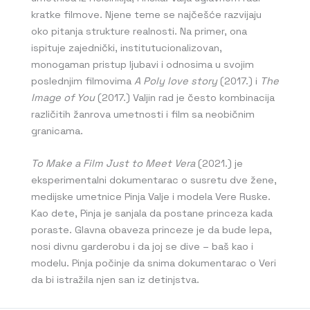
kratke filmove. Njene teme se najčešće razvijaju
oko pitanja strukture realnosti. Na primer, ona
ispituje zajednički, institutucionalizovan,
monogaman pristup ljubavi i odnosima u svojim
poslednjim filmovima
A Poly love story
(2017.) i
The
Image of You
(2017.) Valjin rad je često kombinacija
različitih žanrova umetnosti i film sa neobičnim
granicama.
To Make a Film Just to Meet Vera
(2021.) je
eksperimentalni dokumentarac o susretu dve žene,
medijske umetnice Pinja Valje i modela Vere Ruske.
Kao dete, Pinja je sanjala da postane princeza kada
poraste. Glavna obaveza princeze je da bude lepa,
nosi divnu garderobu i da joj se dive – baš kao i
modelu. Pinja počinje da snima dokumentarac o Veri
da bi istražila njen san iz detinjstva.