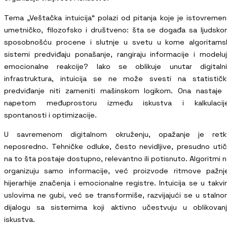
Tema „Veštačka intuicija“ polazi od pitanja koje je istovreme
umetničko, filozofsko i društveno: šta se događa sa ljudsk
sposobnošću procene i slutnje u svetu u kome algoritams
sistemi predviđaju ponašanje, rangiraju informacije i modelu
emocionalne reakcije? Iako se oblikuje unutar digitalni
infrastruktura, intuicija se ne može svesti na statistič
predviđanje niti zameniti mašinskom logikom. Ona nastaje
napetom međuprostoru između iskustva i kalkulacije
spontanosti i optimizacije.
U savremenom digitalnom okruženju, opažanje je retk
neposredno. Tehničke odluke, često nevidljive, presudno uti
na to šta postaje dostupno, relevantno ili potisnuto. Algoritmi 
organizuju samo informacije, već proizvode ritmove pažnj
hijerarhije značenja i emocionalne registre. Intuicija se u takv
uslovima ne gubi, već se transformiše, razvijajući se u staln
dijalogu sa sistemima koji aktivno učestvuju u oblikovan
iskustva.