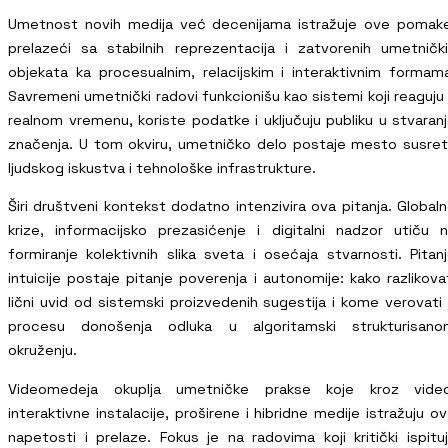
Umetnost novih medija već decenijama istražuje ove pomak
prelazeći sa stabilnih reprezentacija i zatvorenih umetničk
objekata ka procesualnim, relacijskim i interaktivnim formam
Savremeni umetnički radovi funkcionišu kao sistemi koji reaguju
realnom vremenu, koriste podatke i uključuju publiku u stvaran
značenja. U tom okviru, umetničko delo postaje mesto susre
ljudskog iskustva i tehnološke infrastrukture.
Širi društveni kontekst dodatno intenzivira ova pitanja. Global
krize, informacijsko prezasićenje i digitalni nadzor utiču 
formiranje kolektivnih slika sveta i osećaja stvarnosti. Pitan
intuicije postaje pitanje poverenja i autonomije: kako razlikova
lični uvid od sistemski proizvedenih sugestija i kome verovati
procesu donošenja odluka u algoritamski strukturisano
okruženju.
Videomedeja okuplja umetničke prakse koje kroz video
interaktivne instalacije, proširene i hibridne medije istražuju o
napetosti i prelaze. Fokus je na radovima koji kritički ispitu