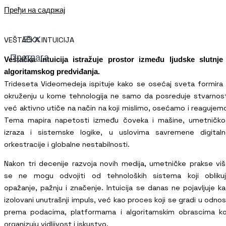
Пређи на садржај
VEŠTAČKA INTUICIJA
Претрага
Veštačka intuicija istražuje prostor između ljudske slutnje
algoritamskog predviđanja.
Trideseta Videomedeja ispituje kako se osećaj sveta formira
okruženju u kome tehnologija ne samo da posreduje stvarnos
već aktivno utiče na način na koji mislimo, osećamo i reagujem
Tema mapira napetosti između čoveka i mašine, umetničko
izraza i sistemske logike, u uslovima savremene digital
orkestracije i globalne nestabilnosti.
Nakon tri decenije razvoja novih medija, umetničke prakse vi
se ne mogu odvojiti od tehnoloških sistema koji oblikuj
opažanje, pažnju i značenje. Intuicija se danas ne pojavljuje k
izolovani unutrašnji impuls, već kao proces koji se gradi u odno
prema podacima, platformama i algoritamskim obrascima ko
organizuju vidljivost i iskustvo.