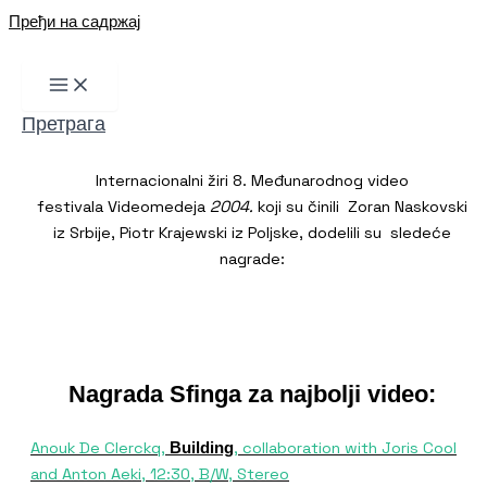
Пређи на садржај
Претрага
Internacionalni žiri 8. Međunarodnog video
festivala Videomedeja
2004.
koji su činili Zoran Naskovski
iz Srbije, Piotr Krajewski iz Poljske, dodelili su sledeće
nagrade:
Nagrada Sfinga za najbolji video:
Anouk De Clerckq,
, collaboration with Joris Cool
Building
and Anton Aeki, 12:30, B/W, Stereo