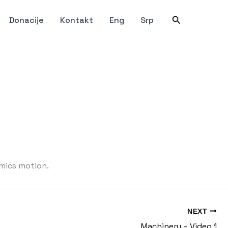
Претрага
Donacije
Kontakt
Eng
Srp
amics motion.
NEXT
Machinery – Video 1