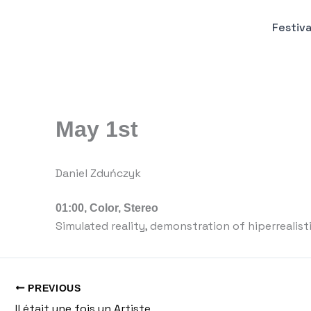
Пређи
на
Festiva
садржај
May 1st
Daniel Zduńczyk
01:00, Color, Stereo
Simulated reality, demonstration of hiperrealis
PREVIOUS
Il était une fois un Artiste