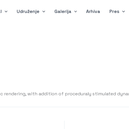
l
Udruženje
Galerija
Arhiva
Pres
tic rendering, with addition of proceduraly stimulated dyn