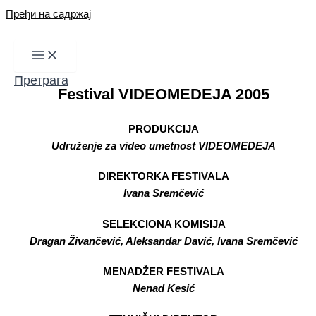
Пређи на садржај
Претрага
Festival VIDEOMEDEJA 2005
PRODUKCIJA
Udruženje za video umetnost VIDEOMEDEJA
DIREKTORKA FESTIVALA
Ivana Sremčević
SELEKCIONA KOMISIJA
Dragan Živančević, Aleksandar Davić, Ivana Sremčević
MENADŽER FESTIVALA
Nenad Kesić