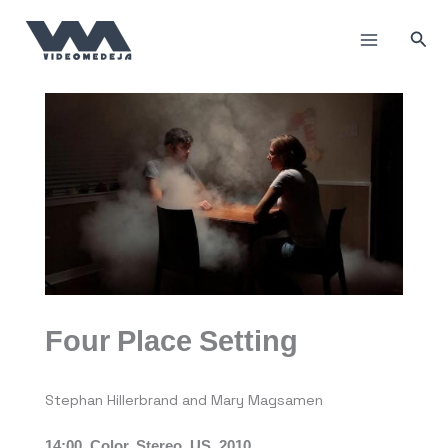
Пређи
на
Прет
садржај
Four Place Setting
Stephan Hillerbrand and Mary Magsamen
14:00, Color, Stereo, US, 2010