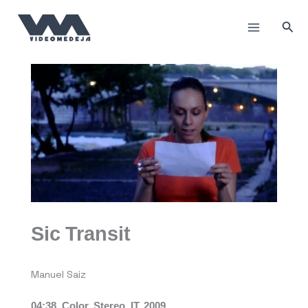
Пређи
на
Прет
садржај
Sic Transit
Manuel Saiz
04:38, Color, Stereo, IT, 2009