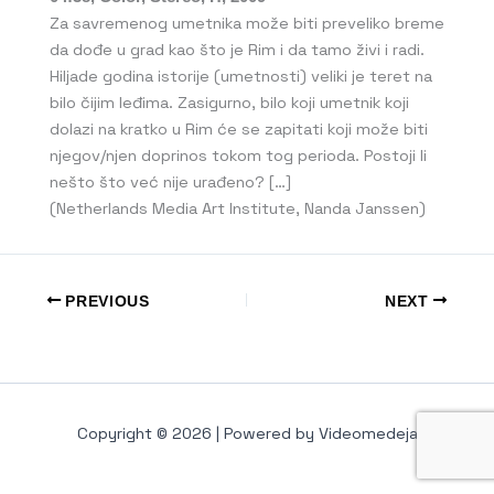
Za savremenog umetnika može biti preveliko breme
da dođe u grad kao što je Rim i da tamo živi i radi.
Hiljade godina istorije (umetnosti) veliki je teret na
bilo čijim leđima. Zasigurno, bilo koji umetnik koji
dolazi na kratko u Rim će se zapitati koji može biti
njegov/njen doprinos tokom tog perioda. Postoji li
nešto što već nije urađeno? […]
(Netherlands Media Art Institute, Nanda Janssen)
PREVIOUS
NEXT
Copyright © 2026 | Powered by Videomedeja