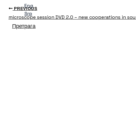
Eng
PREVIOUS
Srp
microscope session DVD 2.0 – new cooperations in sou
Претрага