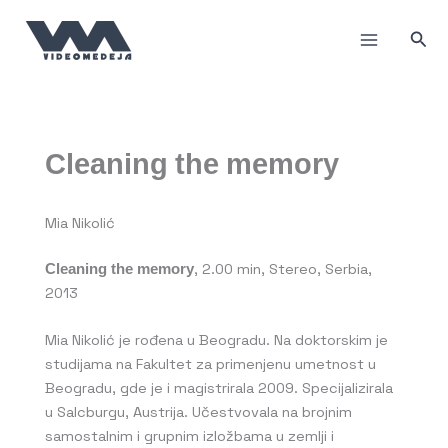
Пређи
на
Прет
садржај
Cleaning the memory
Mia Nikolić
, 2.00 min, Stereo, Serbia,
Cleaning the memory
2013
Mia Nikolić je rođena u Beogradu. Na doktorskim je
studijama na Fakultet za primenjenu umetnost u
Beogradu, gde je i magistrirala 2009. Specijalizirala
u Salcburgu, Austrija. Učestvovala na brojnim
samostalnim i grupnim izložbama u zemlji i