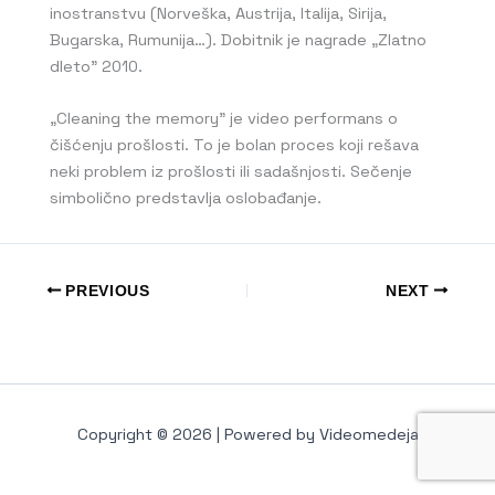
inostranstvu (Norveška, Austrija, Italija, Sirija,
Bugarska, Rumunija…). Dobitnik je nagrade „Zlatno
dleto” 2010.
„Cleaning the memory” je video performans o
čišćenju prošlosti. To je bolan proces koji rešava
neki problem iz prošlosti ili sadašnjosti. Sečenje
simbolično predstavlja oslobađanje.
PREVIOUS
NEXT
Copyright © 2026 | Powered by Videomedeja