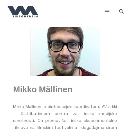
Пређи
на
Прет
садржај
Mikko Mällinen
Mikko Mallinen je distribucijski koordinator u AV-arkki
– Distributivnom centru za finske medijske
umetnosti. On promoviše finske eksperimentalne
filmove na filmskim festivalima i događajima širom