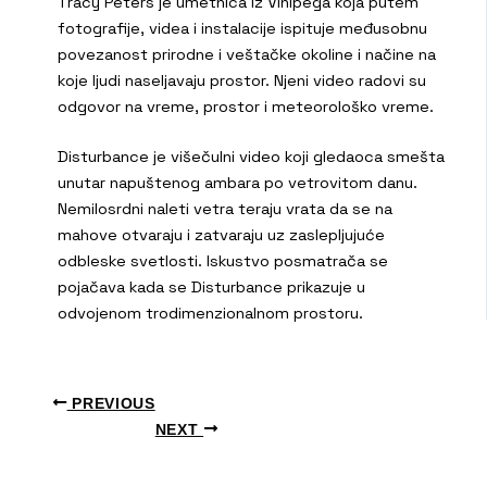
Tracy Peters je umetnica iz Vinipega koja putem
fotografije, videa i instalacije ispituje međusobnu
povezanost prirodne i veštačke okoline i načine na
koje ljudi naseljavaju prostor. Njeni video radovi su
odgovor na vreme, prostor i meteorološko vreme.
Disturbance je višečulni video koji gledaoca smešta
unutar napuštenog ambara po vetrovitom danu.
Nemilosrdni naleti vetra teraju vrata da se na
mahove otvaraju i zatvaraju uz zaslepljujuće
odbleske svetlosti. Iskustvo posmatrača se
pojačava kada se Disturbance prikazuje u
odvojenom trodimenzionalnom prostoru.
PREVIOUS
NEXT