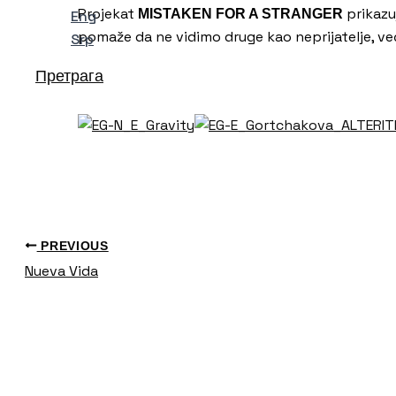
Projekat
prikazuj
MISTAKEN FOR A STRANGER
Eng
pomaže da ne vidimo druge kao neprijatelje, ve
Srp
Претрага
PREVIOUS
Nueva Vida