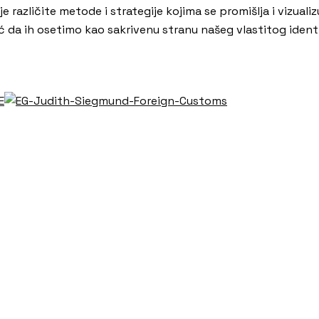
e različite metode i strategije kojima se promišlja i vizual
ć da ih osetimo kao sakrivenu stranu našeg vlastitog ident