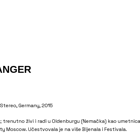
ANGER
r, Stereo, Germany, 2015
 trenutno živi i radi u Oldenburgu (Nemačka) kao umetnica i k
ty Moscow. Učestvovala je na više Bijenala i Festivala.