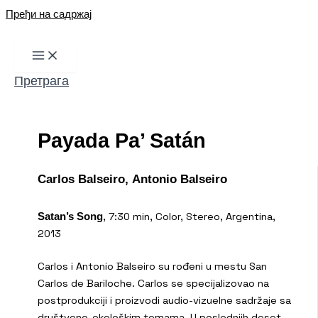
Пређи на садржај
Претрага
Payada Pa’ Satán
Carlos Balseiro, Antonio Balseiro
, 7:30 min, Color, Stereo, Argentina,
Satan’s Song
2013
Carlos i Antonio Balseiro su rođeni u mestu San
Carlos de Bariloche. Carlos se specijalizovao na
postprodukciji i proizvodi audio-vizuelne sadržaje sa
društveno-ekološkim temama. U poslednjih deset