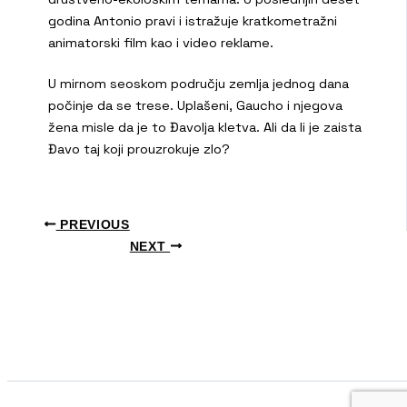
godina Antonio pravi i istražuje kratkometražni
animatorski film kao i video reklame.
U mirnom seoskom području zemlja jednog dana
počinje da se trese. Uplašeni, Gaucho i njegova
žena misle da je to Đavolja kletva. Ali da li je zaista
Đavo taj koji prouzrokuje zlo?
PREVIOUS
NEXT