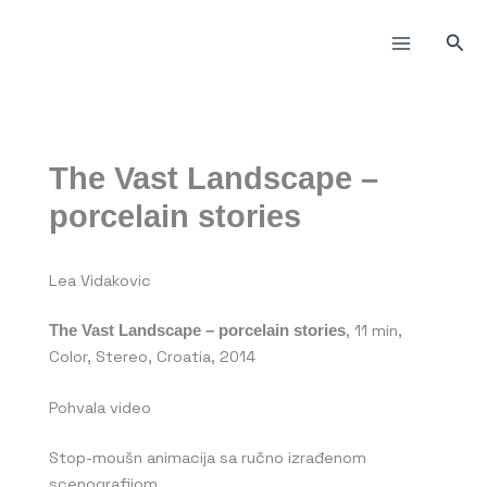
Пређи
на
Прет
садржај
The Vast Landscape –
porcelain stories
Lea Vidakovic
, 11 min,
The Vast Landscape – porcelain stories
Color, Stereo, Croatia, 2014
Pohvala video
Stop-moušn animacija sa ručno izrađenom
scenografijom