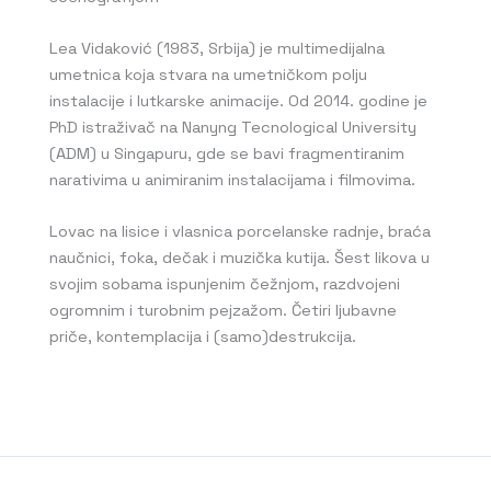
Lea Vidaković (1983, Srbija) je multimedijalna
umetnica koja stvara na umetničkom polju
instalacije i lutkarske animacije. Od 2014. godine je
PhD istraživač na Nanyng Tecnological University
(ADM) u Singapuru, gde se bavi fragmentiranim
narativima u animiranim instalacijama i filmovima.
Lovac na lisice i vlasnica porcelanske radnje, braća
naučnici, foka, dečak i muzička kutija. Šest likova u
svojim sobama ispunjenim čežnjom, razdvojeni
ogromnim i turobnim pejzažom. Četiri ljubavne
priče, kontemplacija i (samo)destrukcija.