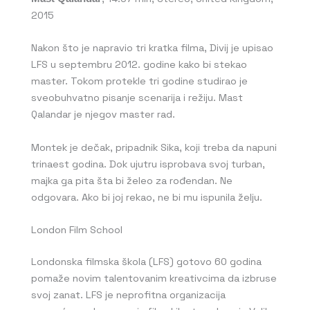
2015
Nakon što je napravio tri kratka filma, Divij je upisao
LFS u septembru 2012. godine kako bi stekao
master. Tokom protekle tri godine studirao je
sveobuhvatno pisanje scenarija i režiju. Mast
Qalandar je njegov master rad.
Montek je dečak, pripadnik Sika, koji treba da napuni
trinaest godina. Dok ujutru isprobava svoj turban,
majka ga pita šta bi želeo za rođendan. Ne
odgovara. Ako bi joj rekao, ne bi mu ispunila želju.
London Film School
Londonska filmska škola (LFS) gotovo 60 godina
pomaže novim talentovanim kreativcima da izbruse
svoj zanat. LFS je neprofitna organizacija