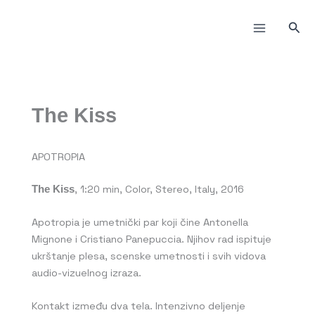
Пређи
на
Прет
садржај
The Kiss
APOTROPIA
, 1:20 min, Color, Stereo, Italy, 2016
The Kiss
Apotropia je umetnički par koji čine Antonella
Mignone i Cristiano Panepuccia. Njihov rad ispituje
ukrštanje plesa, scenske umetnosti i svih vidova
audio-vizuelnog izraza.
Kontakt između dva tela. Intenzivno deljenje