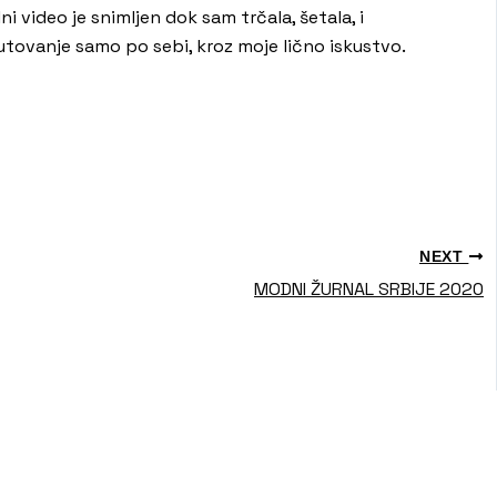
 video je snimljen dok sam trčala, šetala, i
utovanje samo po sebi, kroz moje lično iskustvo.
NEXT
MODNI ŽURNAL SRBIJE 2020