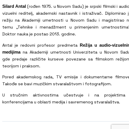
(rođen 1975. u Novom Sadu) je srpski filmski i audi
Silard Antal
vizuelni reditelj, akademski nastavnik i istraživač. Diplomirao 
režiju na Akademiji umetnosti u Novom Sadu i magistrirao 
temu „Tehnike i menadžment u primenjenim umetnostima“
Doktor nauka je postao 2013. godine.
Antal je redovni profesor predmeta
Režija u audio-vizueln
na Akademiji umetnosti Univerziteta u Novom Sad
medijima
gde predaje različite kurseve povezane sa filmskom režijo
teorijom i praksom.
Pored akademskog rada, TV emisije i dokumentarne filmov
Takođe se bavi muzičkim stvaralaštvom i fotografijom.
U stručnim aktivnostima učestvuje i na projektima 
konferencijama u oblasti medija i savremenog stvaralaštva.