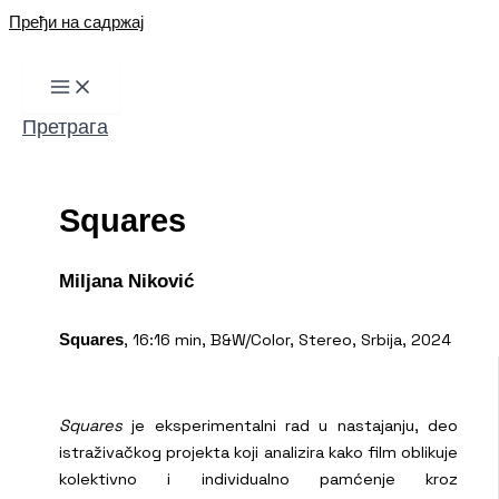
Пређи на садржај
Претрага
Squares
Miljana Niković
, 16:16 min, B&W/Color, Stereo, Srbija, 2024
Squares
Squares
je eksperimentalni rad u nastajanju, deo
istraživačkog projekta koji analizira kako film oblikuje
kolektivno i individualno pamćenje kroz