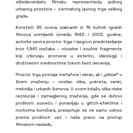
višedecenijsku filmsku reprezentaciju jednog
urbanog prostora – centralnog javnog trga velikog
grada.
Koristeći 85 scena izabranih iz 18 kultnih igranih
filmova snimljenih između 1943. i 2003. godine,
autorka secira prostor trga i njegovo predstavljanje
kroz 1.940 isečaka – vizuelne i zvučne fragmente
koji otkrivaju promene u estetici, ideologiji i
društvenim vrednostima tokom šest decenija.
Prostor trga postaje metafora i ekran, ali i „piksel“ u
širem značenju – nosilac slika, pokreta, senki,
melodija i urbanih šumova. U ovom kolažu slika niske
rezolucije i zamagljenog značenja, gde se duhovi
prošlosti susreću i ponavljaju u glitch-efektima i
motivima komičara, preispituje se ne samo odnos
prema prošlosti već i naše pravo na pristup
filmskom nasleđu.