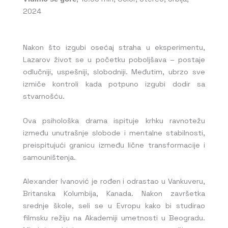
2024
Nakon što izgubi osećaj straha u eksperimentu,
Lazarov život se u početku poboljšava – postaje
odlučniji, uspešniji, slobodniji. Međutim, ubrzo sve
izmiče kontroli kada potpuno izgubi dodir sa
stvarnošću.
Ova psihološka drama ispituje krhku ravnotežu
između unutrašnje slobode i mentalne stabilnosti,
preispitujući granicu između lične transformacije i
samouništenja.
Alexander Ivanović je rođen i odrastao u Vankuveru,
Britanska Kolumbija, Kanada. Nakon završetka
srednje škole, seli se u Evropu kako bi studirao
filmsku režiju na Akademiji umetnosti u Beogradu.