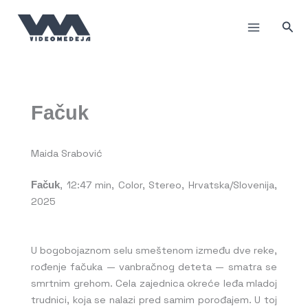
Пређи
на
Прет
садржај
Fačuk
Maida Srabović
Fačuk
, 12:47 min, Color, Stereo, Hrvatska/Slovenija,
2025
U bogobojaznom selu smeštenom između dve reke,
rođenje fačuka — vanbračnog deteta — smatra se
smrtnim grehom. Cela zajednica okreće leđa mladoj
trudnici, koja se nalazi pred samim porođajem. U toj