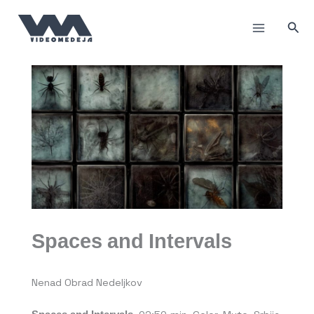
Пређи
на
Прет
садржај
Spaces and Intervals
Nenad Obrad Nedeljkov