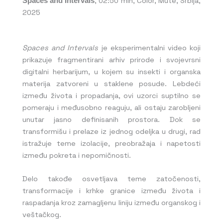
Spaces and Intervals
, 02:50 min, Color, Mute, Srbija,
2025
Spaces and Intervals
je eksperimentalni video koji
prikazuje fragmentirani arhiv prirode i svojevrsni
digitalni herbarijum, u kojem su insekti i organska
materija zatvoreni u staklene posude. Lebdeći
između života i propadanja, ovi uzorci suptilno se
pomeraju i međusobno reaguju, ali ostaju zarobljeni
unutar jasno definisanih prostora. Dok se
transformišu i prelaze iz jednog odeljka u drugi, rad
istražuje teme izolacije, preobražaja i napetosti
između pokreta i nepomičnosti.
Delo takođe osvetljava teme zatočenosti,
transformacije i krhke granice između života i
raspadanja kroz zamagljenu liniju između organskog i
veštačkog.