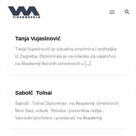
Пређи
на
Прет
садржај
Tanja Vujasinović
Tanja Vujasinović je vizuelna umetnica i rediteljka
iz Zagreba. Diplomirala je na odesku za vajarstvo
na Akademiji likovnih umetnosti u […]
Sabolč Tolnai
Sabolč Tolnai Diplomirao na Akademiji Umetnosti
Novi Sad, odsek filmska i pozorišna režija .
Vanredni profesor i predavač na Akademiji