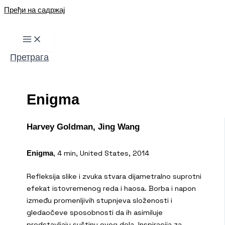
Пређи на садржај
Претрага
Enigma
Harvey Goldman, Jing Wang
, 4 min, United States, 2014
Enigma
Refleksija slike i zvuka stvara dijametralno suprotni
efekat istovremenog reda i haosa. Borba i napon
između promenljivih stupnjeva složenosti i
gledaočeve sposobnosti da ih asimiluje
predstavljaju suštinu ovog dela. Inspiracija za