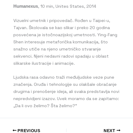
Humanexus
, 10 min, Unites States, 2014
Vizuelni umetnik i pripovedač. Rođen u Taipei-u,
Tajvan. Školovala se kao slikar i preko 20 godina
posvećena je istočnoazijskoj umetnosti. Ying-Fang
Shen interesuje metaforička komunikacija, što
snažno utiče na njeno umetničko stvaranje
sekvenci. Njeni nedavni radovi spadaju u oblast
slikarske ilustracije i animacije.
Ljudska rasa odavno traži međuljudske veze pune
značenja. Oruđa i tehnologije su olakšale obraćanje
drugima i prenošenje ideja, ali svaka predstavlja novi
nepredvidjeni izazov. Uvek moramo da se zapitamo:
„Da li ovo želimo? Šta želimo?”
PREVIOUS
NEXT