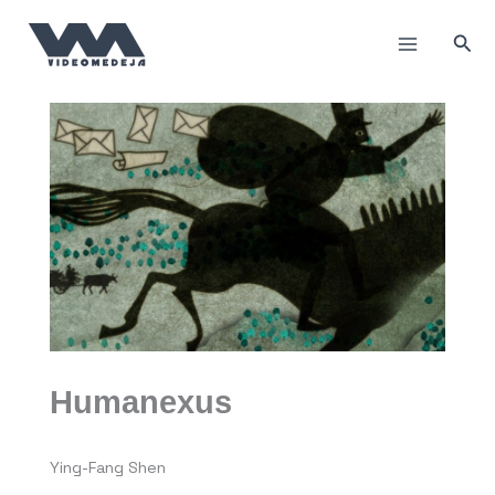
Пређи
на
Прет
садржај
Humanexus
Ying-Fang Shen