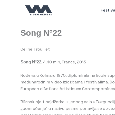
Пређи
на
Festiva
садржај
Song N°22
Céline Trouillet
Song N°22
, 4.40 min, France, 2013
Rođena u Kolmaru 1975, diplomirala na Ecole supé
međunarodnim video izložbama i festivalima. Dob
Européen d’Actions Artistiques Contemporaines u
Bliznakinje tinejdžerke iz jednog sela u Burgundi
„pomračenje” u nazivu pesme ponavlja se u zvezda