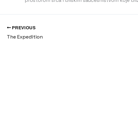
prostorom srca i bliskim saučesništvom koje bliz
PREVIOUS
The Expedition