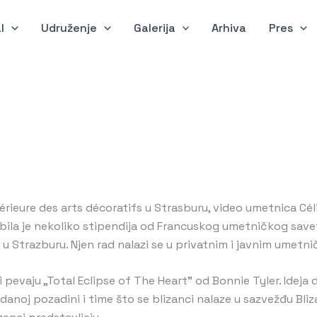
l
Udruženje
Galerija
Arhiva
Pres
rieure des arts décoratifs u Strasburu, video umetnica Céli
ila je nekoliko stipendija od Francuskog umetničkog savet
 Strazburu. Njen rad nalazi se u privatnim i javnim umetnič
ji pevaju „Total Eclipse of The Heart” od Bonnie Tyler. Idej
noj pozadini i time što se blizanci nalaze u sazvežđu Bliz