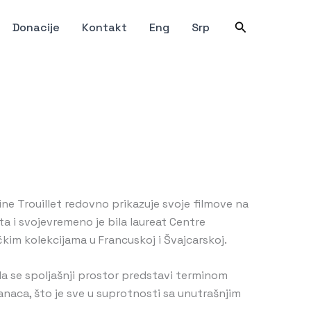
Претрага
Donacije
Kontakt
Eng
Srp
ne Trouillet redovno prikazuje svoje filmove na
a i svojevremeno je bila laureat Centre
kim kolekcijama u Francuskoj i Švajcarskoj.
a da se spoljašnji prostor predstavi terminom
anaca, što je sve u suprotnosti sa unutrašnjim