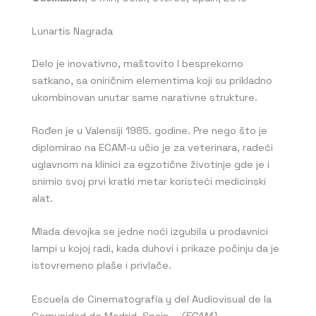
Lunartis Nagrada
Delo je inovativno, maštovito I besprekorno
satkano, sa oniričnim elementima koji su prikladno
ukombinovan unutar same narativne strukture.
Rođen je u Valensiji 1985. godine. Pre nego što je
diplomirao na ECAM-u učio je za veterinara, radeći
uglavnom na klinici za egzotične životinje gde je i
snimio svoj prvi kratki metar koristeći medicinski
alat.
Mlada devojka se jedne noći izgubila u prodavnici
lampi u kojoj radi, kada duhovi i prikaze počinju da je
istovremeno plaše i privlače.
Escuela de Cinematografía y del Audiovisual de la
Comunidad de Madrid, Spain –
(
ECAM)