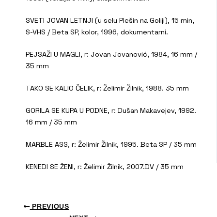
SVETI JOVAN LETNJI (u selu Plešin na Goliji), 15 min,
S-VHS / Beta SP, kolor, 1996, dokumentarni.
PEJSAŽI U MAGLI, r: Jovan Jovanović, 1984, 16 mm /
35 mm
TAKO SE KALIO ČELIK, r: Želimir Žilnik, 1988. 35 mm
GORILA SE KUPA U PODNE, r: Dušan Makavejev, 1992.
16 mm / 35 mm
MARBLE ASS, r: Želimir Žilnik, 1995. Beta SP / 35 mm
KENEDI SE ŽENI, r: Želimir Žilnik, 2007.DV / 35 mm
PREVIOUS