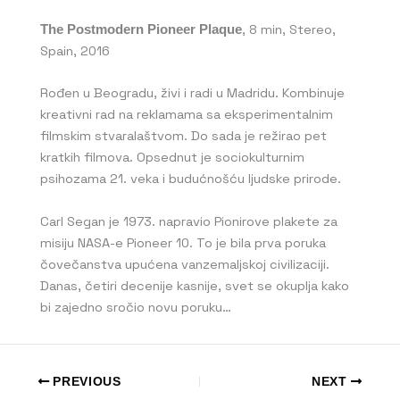
The Postmodern Pioneer Plaque
, 8 min, Stereo,
Spain, 2016
Rođen u Beogradu, živi i radi u Madridu. Kombinuje
kreativni rad na reklamama sa eksperimentalnim
filmskim stvaralaštvom. Do sada je režirao pet
kratkih filmova. Opsednut je sociokulturnim
psihozama 21. veka i budućnošću ljudske prirode.
Carl Segan je 1973. napravio Pionirove plakete za
misiju NASA-e Pioneer 10. To je bila prva poruka
čovečanstva upućena vanzemaljskoj civilizaciji.
Danas, četiri decenije kasnije, svet se okuplja kako
bi zajedno sročio novu poruku…
PREVIOUS
NEXT