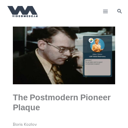
Пређи
на
Прет
садржај
The Postmodern Pioneer
Plaque
Boris Kozlov