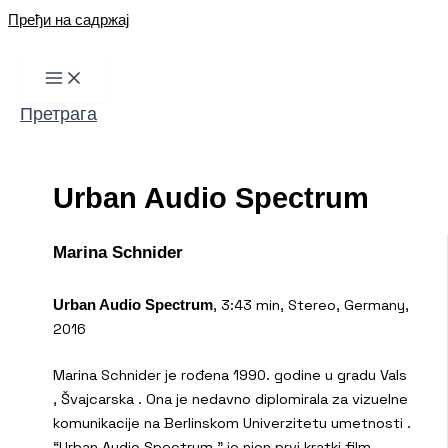
Пређи на садржај
Претрага
Urban Audio Spectrum
Marina Schnider
, 3:43 min, Stereo, Germany,
Urban Audio Spectrum
2016
Marina Schnider je rođena 1990. godine u gradu Vals
, Švajcarska . Ona je nedavno diplomirala za vizuelne
komunikacije na Berlinskom Univerzitetu umetnosti .
“Urban Audio Spectrum ” je njen prvi kratki film .