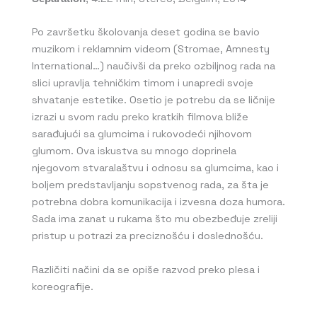
Po završetku školovanja deset godina se bavio
muzikom i reklamnim videom (Stromae, Amnesty
International…) naučivši da preko ozbiljnog rada na
slici upravlja tehničkim timom i unapredi svoje
shvatanje estetike. Osetio je potrebu da se ličnije
izrazi u svom radu preko kratkih filmova bliže
sarađujući sa glumcima i rukovodeći njihovom
glumom. Ova iskustva su mnogo doprinela
njegovom stvaralaštvu i odnosu sa glumcima, kao i
boljem predstavljanju sopstvenog rada, za šta je
potrebna dobra komunikacija i izvesna doza humora.
Sada ima zanat u rukama što mu obezbeđuje zreliji
pristup u potrazi za preciznošću i doslednošću.
Različiti načini da se opiše razvod preko plesa i
koreografije.