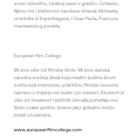
svom skloništu, lokalnoj sauni u gradiću Jutlandu.
Njihov mir i blaženost narušava dolazak Michaela,
umetnika iz Kopenhagena, i Jean Paula, Francuza
marokanskog porekla.
European Film College
Mi smo više od filmske škole. Mi smo danska
narodna srednja škola koja mladim ljudima širom
sveta nudi intenzivnu, praktičnu filmsku osnovnu
nastavu u trajanju od osam i po meseci. Studenti iz
više od dvadeset različitih zemalja pohađaju ovu
školu svake godine. Imamo jaku globalnu mrežu
bivših studenata.
www.europeanfilmcollege.com