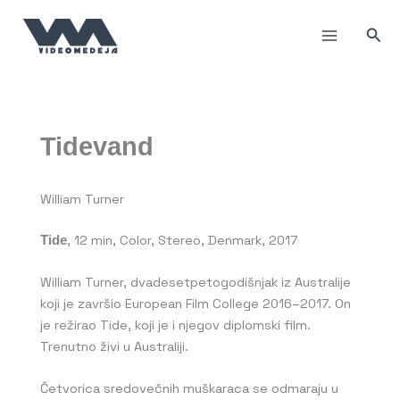
Пређи
на
Прет
садржај
Tidevand
William Turner
Tide
, 12 min, Color, Stereo, Denmark, 2017
William Turner, dvadesetpetogodišnjak iz Australije
koji je završio European Film College 2016–2017. On
je režirao Tide, koji je i njegov diplomski film.
Trenutno živi u Australiji.
Četvorica sredovečnih muškaraca se odmaraju u