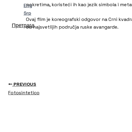
pokretima, koristeći ih kao jezik simbola i meta
Eng
Srp
Ovaj film je koreografski odgovor na Crni kvad
Претрага
od najsvetlijih područja ruske avangarde.
PREVIOUS
Fotosintetico