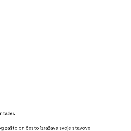
ontažer.
og zašto on često izražava svoje stavove