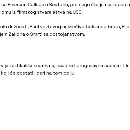
la na Emerson College u Bostonu, pre nego što je nastupao u
iplomu iz filmskog stvaralaštva na USC.
ih dužnosti, Paul vozi svog neizlečivo bolesnog brata, Elio
iljem Zakona o Smrti sa dostojanstvom.
ija i artikuliše kreativna, naučna i progresivna načela i film
oji će postati lideri na tom polju.