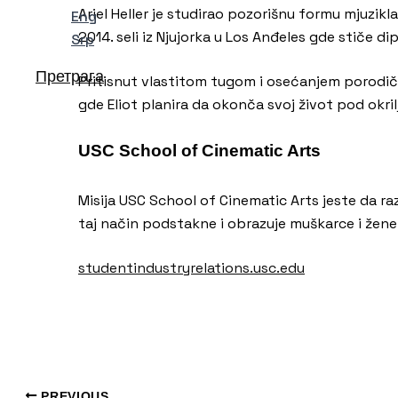
Ariel Heller je studirao pozorišnu formu mjuzik
Eng
2014. seli iz Njujorka u Los Anđeles gde stiče d
Srp
Претрага
Pritisnut vlastitom tugom i osećanjem porodičn
gde Eliot planira da okonča svoj život pod okr
USC School of Cinematic Arts
Misija USC School of Cinematic Arts jeste da razv
taj način podstakne i obrazuje muškarce i žene k
studentindustryrelations.usc.edu
PREVIOUS