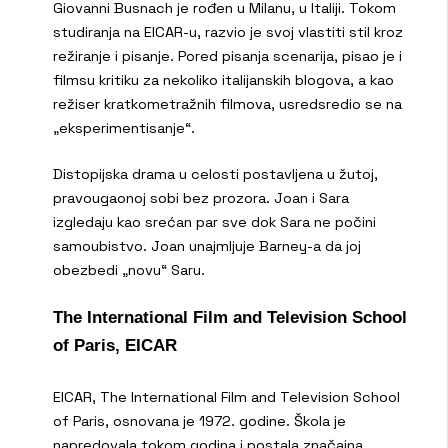
Giovanni Busnach je rođen u Milanu, u Italiji. Tokom
studiranja na EICAR-u, razvio je svoj vlastiti stil kroz
režiranje i pisanje. Pored pisanja scenarija, pisao je i
filmsu kritiku za nekoliko italijanskih blogova, a kao
režiser kratkometražnih filmova, usredsredio se na
„eksperimentisanje“.
Distopijska drama u celosti postavljena u žutoj,
pravougaonoj sobi bez prozora. Joan i Sara
izgledaju kao srećan par sve dok Sara ne počini
samoubistvo. Joan unajmljuje Barney-a da joj
obezbedi „novu“ Saru.
The International Film and Television School
of Paris, EICAR
EICAR, The International Film and Television School
of Paris, osnovana je 1972. godine. Škola je
napredovala tokom godina i postala značajna