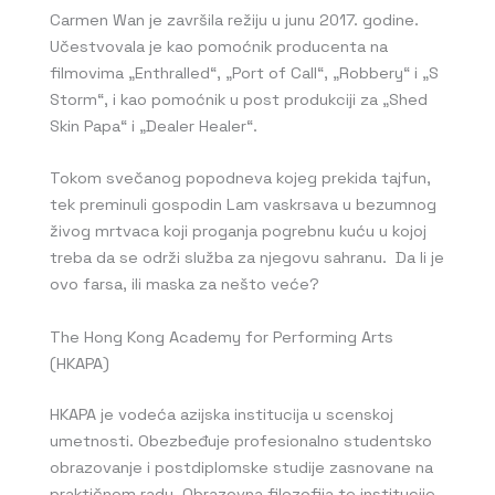
Carmen Wan je završila režiju u junu 2017. godine.
Učestvovala je kao pomoćnik producenta na
filmovima „Enthralled“, „Port of Call“, „Robbery“ i „S
Storm“, i kao pomoćnik u post produkciji za „Shed
Skin Papa“ i „Dealer Healer“.
Tokom svečanog popodneva kojeg prekida tajfun,
tek preminuli gospodin Lam vaskrsava u bezumnog
živog mrtvaca koji proganja pogrebnu kuću u kojoj
treba da se održi služba za njegovu sahranu.
Da li je
ovo farsa, ili maska za nešto veće?
The Hong Kong Academy for Performing Arts
(HKAPA)
HKAPA je vodeća azijska institucija u scenskoj
umetnosti. Obezbeđuje profesionalno studentsko
obrazovanje i postdiplomske studije zasnovane na
praktičnom radu. Obrazovna filozofija te institucije