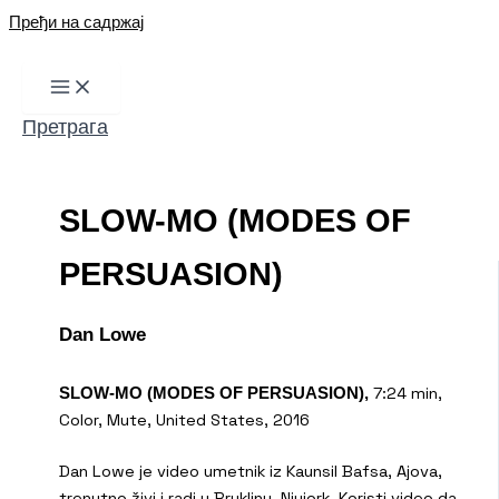
Пређи на садржај
Претрага
SLOW-MO (MODES OF
PERSUASION)
Dan Lowe
7:24 min,
SLOW-MO (MODES OF PERSUASION),
Color, Mute, United States, 2016
Dan Lowe je video umetnik iz Kaunsil Bafsa, Ajova,
trenutno živi i radi u Bruklinu, Njujork. Koristi video da