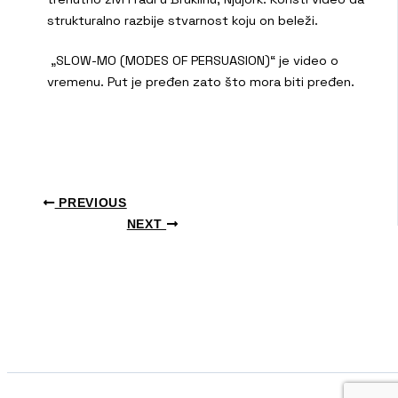
strukturalno razbije stvarnost koju on beleži.
„SLOW-MO (MODES OF PERSUASION)“ je video o
vremenu. Put je pređen zato što mora biti pređen.
PREVIOUS
NEXT