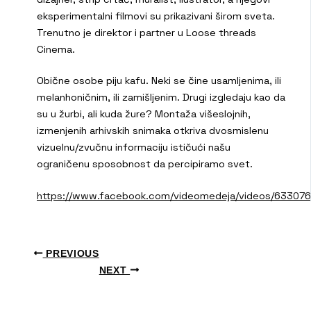
eksperimentalni filmovi su prikazivani širom sveta.
Trenutno je direktor i partner u Loose threads
Cinema.
Obične osobe piju kafu. Neki se čine usamljenima, ili
melanhoničnim, ili zamišljenim. Drugi izgledaju kao da
su u žurbi, ali kuda žure? Montaža višeslojnih,
izmenjenih arhivskih snimaka otkriva dvosmislenu
vizuelnu/zvučnu informaciju ističući našu
ograničenu sposobnost da percipiramo svet.
https://www.facebook.com/videomedeja/videos/63307
PREVIOUS
NEXT