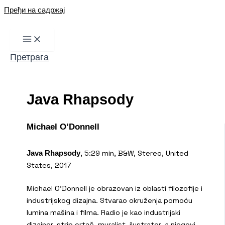
Пређи на садржај
Претрага
Java Rhapsody
Michael O’Donnell
, 5:29 min, B&W, Stereo, United
Java Rhapsody
States, 2017
Michael O’Donnell je obrazovan iz oblasti filozofije i
industrijskog dizajna. Stvarao okruženja pomoću
lumina mašina i filma. Radio je kao industrijski
dizajner, strip crtač, muralist, ilustrator, a njegovi