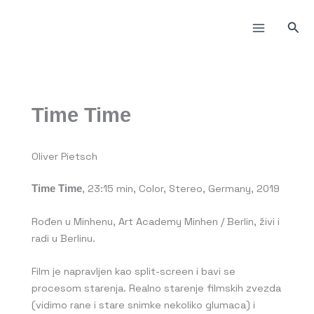
Пређи
на
Прет
садржај
Time Time
Oliver Pietsch
, 23:15 min, Color, Stereo, Germany, 2019
Time Time
Rođen u Minhenu, Art Academy Minhen / Berlin, živi i
radi u Berlinu.
Film je napravljen kao split-screen i bavi se
procesom starenja. Realno starenje filmskih zvezda
(vidimo rane i stare snimke nekoliko glumaca) i