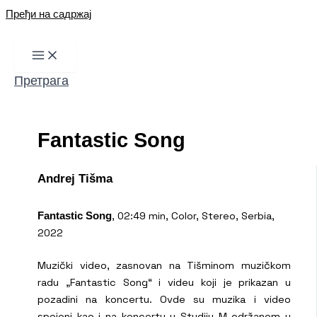
Пређи на садржај
Претрага
Fantastic Song
Andrej Tišma
, 02:49 min, Color, Stereo, Serbia,
Fantastic Song
2022
Muzički video, zasnovan na Tišminom muzičkom
radu „Fantastic Song“ i videu koji je prikazan u
pozadini na koncertu. Ovde su muzika i video
spojeni kao i na koncertu u Studiju M održanom u