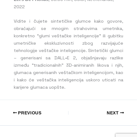
2022
Vidite i čujete sintetičke glumce kako govore,
obraćajući se mnogim strahovima umetnika,
konkretno “glumi veštačke inteligencije” ili gubitku
umetničke ekskluzivnosti zbog razvijajuće
tehnologije veštačke inteligencije. Sintetički glumci
– generisani sa DALL•E 2, objašnjavaju razlike
između “tradicionalnih” 3D-animiranih likova i njih,
glumaca generisanih veštačkom inteligencijom, kao
i kako će veštačka inteligencija uskoro uticati na
karijere glumaca uopšte.
PREVIOUS
NEXT