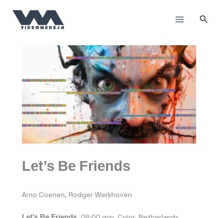
Пређи
на
Прет
садржај
Let’s Be Friends
Arno Coenen, Rodger Werkhoven
Let’s Be Friends
, 08:00 min, Color, Netherlands,