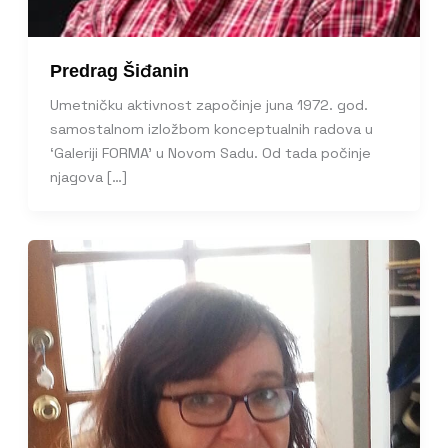
Predrag Šiđanin
Umetničku aktivnost započinje juna 1972. god.
samostalnom izložbom konceptualnih radova u
‘Galeriji FORMA’ u Novom Sadu. Od tada počinje
njagova […]