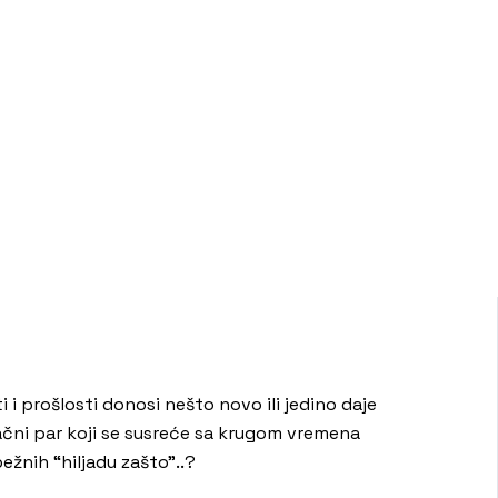
 i prošlosti donosi nešto novo ili jedino daje
bračni par koji se susreće sa krugom vremena
ežnih “hiljadu zašto”..?