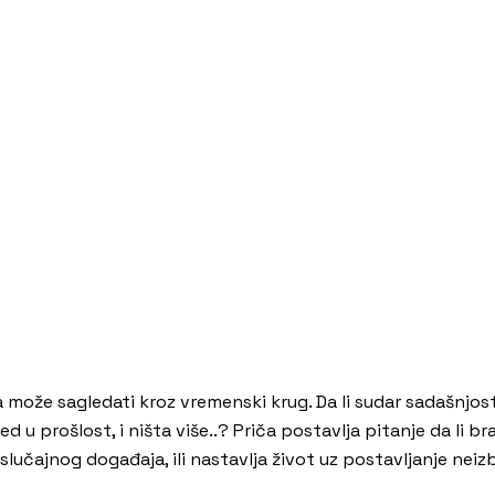
može sagledati kroz vremenski krug. Da li sudar sadašnjosti
d u prošlost, i ništa više..? Priča postavlja pitanje da li 
učajnog događaja, ili nastavlja život uz postavljanje neizb