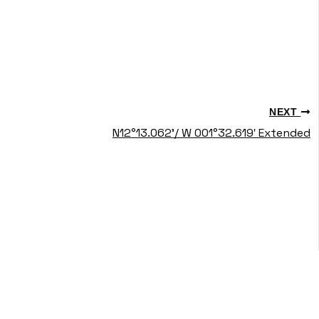
NEXT
N12°13.062’/ W 001°32.619′ Extended