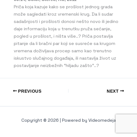
Priča koja kazuje kako se prošlost jednog grada
može sagledati kroz vremenski krug. Da li sudar
sadašnjosti i prošlosti donosi nešto novo ili jedino
daje informaciju koja u trenutku pruža sećanje,
pogled u prošlost, i ništa više..? Priča postavlja
pitanje da li bračni par koji se susreće sa krugom
vremena doživljava procep samo kao trenutno
iskustvo slučajnog događaja, ili nastavlja život uz
postavljanje neizbežnih “hiljadu zašto”..?
PREVIOUS
NEXT
Copyright © 2026 | Powered by Videomedeja